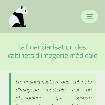
Passer
au
Togg
contenu
Navi
Accueil
la financiarisation des
cabinets d’imagerie médicale
Epertises
Références
La financiarisation des cabinets
d’imagerie médicale est un
Blog
phénomène qui suscite