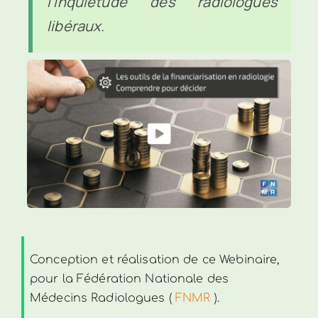
l’inquiétude des radiologues
Boutique
libéraux.
Audit – Contact
Conception et réalisation de ce Webinaire,
pour la Fédération Nationale des
Médecins Radiologues (
FNMR
).