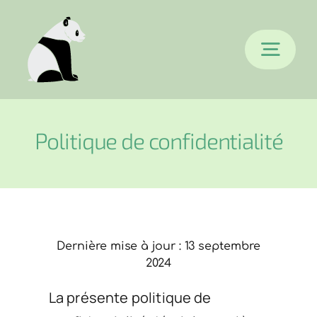
Passer
au
Togg
contenu
Navi
Accueil
Politique de confidentialité
Epertises
Références
Dernière mise à jour : 13 septembre
2024
Blog
La présente politique de