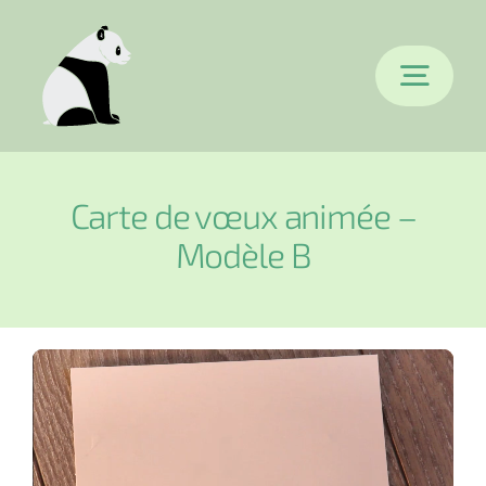
Passer
au
Togg
contenu
Navi
Accueil
Carte de vœux animée –
Modèle B
Epertises
Références
Blog